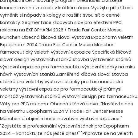
kompaktní certifikovaný program přednášek a získejte
koncentrované znalosti v krátkém čase. Využijte příležitosti
vyměnit si nápady s kolegy a rozšířit svou síť o cenné
kontakty. Segmentace klíčových slov pro efektivní PPC
reklamu na EXPOPHARM 2026 / Trade Fair Center Messe
München Obecná klíčová slova: výstava Expopharm veletrh
Expopharm 2024 Trade Fair Center Messe München
farmaceutický veletrh výstavní expozice Specifická klíčová
slova: design výstavních stánků stavba výstavních stánků
výstavní expozice pro farmaceutiku výstavní stánky na míru
návrh výstavních stánků Zaměřená klíčová slova: stavba
stánků pro veletrhy výstavní stánky pro farmaceutické
veletrhy výstavní expozice pro farmaceutický průmysl
montáž výstavních stánků výstavní design pro farmaceutiku
Věty pro PPC reklamu: Obecná klíčová slova: "Navštivte nás
na veletrhu Expopharm 2024 v Trade Fair Center Messe
München a objevte naše inovativní výstavní expozice."
"Zajistěte si profesionální výstavní stánek pro Expopharm
2024 – kontaktujte nás ještě dnes!" "Připravte se na veletrh