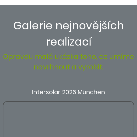
Galerie nejnovějších
realizací
Opravdu malá ukázka toho, co umíme
navrhnout a vyrobit.
Intersolar 2026 München