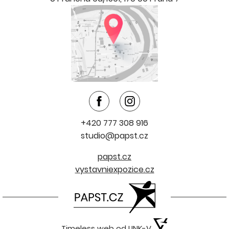
+420 777 308 916
studio@papst.cz
papst.cz
vystavniexpozice.cz
Timeless web od LINK-V